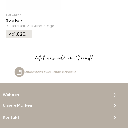
Het Anker
Sofa Felix
Lieferzeit: 2-9 Arbeitstage
1.020,-
Ab
Mit uns voll im Trend!
zwei Jahre Garantie
Kostenlos
Wohnen
Unsere Marken
Kontakt