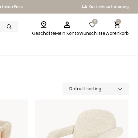
 fairen Preis
Kostenlose Lieferung
0
0
Geschäfte
Mein Konto
Wunschliste
Warenkorb