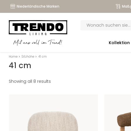
Niederländische Marken
Maßg
Products
search
submenu
Kollektion
Mit uns voll im Trend!
submenu
Home
>
Sitzhöhe
>
41 cm
submenu
41 cm
submenu
Showing all 8 results