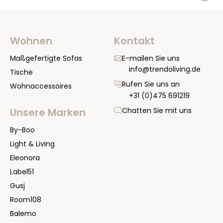
Wohnen
Kontakt
Maßgefertigte Sofas
E-mailen Sie uns
info@trendoliving.de
Tische
Rufen Sie uns an
Wohnaccessoires
+31 (0)475 691219
Chatten Sie mit uns
Unsere Marken
By-Boo
Light & Living
Eleonora
Label51
Gusj
Room108
Balemo