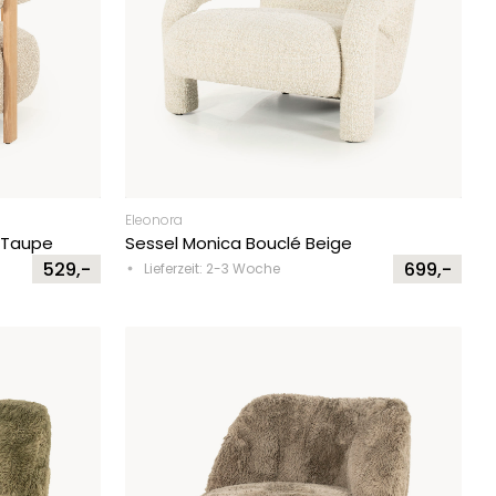
Eleonora
é Taupe
Sessel Monica Bouclé Beige
529,-
699,-
Lieferzeit: 2-3 Woche