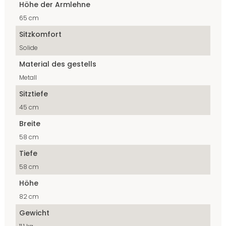
Höhe der Armlehne
65 cm
Sitzkomfort
Solide
Material des gestells
Metall
Sitztiefe
45 cm
Breite
58 cm
Tiefe
58 cm
Höhe
82 cm
Gewicht