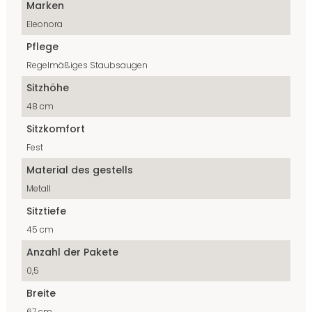
Marken
Eleonora
Pflege
Regelmäßiges Staubsaugen
Sitzhöhe
48 cm
Sitzkomfort
Fest
Material des gestells
Metall
Sitztiefe
45 cm
Anzahl der Pakete
0,5
Breite
67 cm