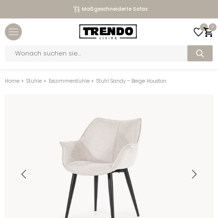
Maßgeschneiderte Sofas
Close menu
0
0
bmenu
Products
search
bmenu
bmenu
Home
>
Stühle
>
Esszimmerstühle
>
Stuhl Sandy – Beige Houston
bmenu