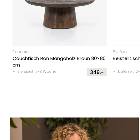
Eleonora
By-Boo
Couchtisch Ron Mangoholz Braun 80×80
Beistelltisc
cm
Lieferzeit: 2-3 Woche
349,-
Lieferzeit: 