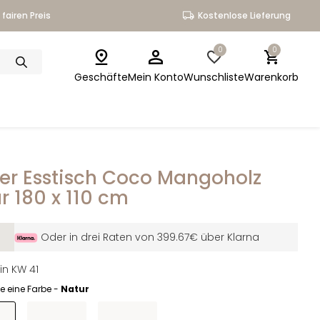
fairen Preis
Kostenlose Lieferung
0
0
Geschäfte
Mein Konto
Wunschliste
Warenkorb
er Esstisch Coco Mangoholz
r 180 x 110 cm
Oder in drei Raten von 399.67€ über Klarna
in KW 41
e eine Farbe -
Natur