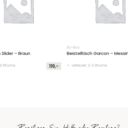
By-Boo
h Slider – Braun
Beistelltisch Garcon – Messi
2-3 Woche
119,-
Lieferzeit: 2-3 Woche