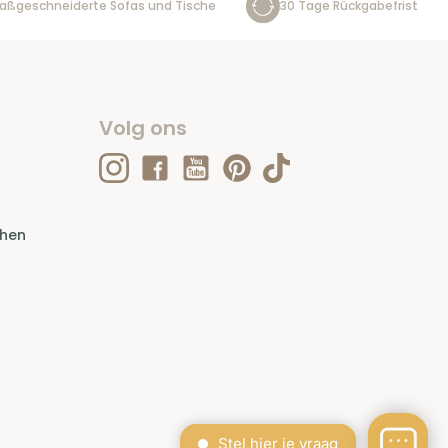
aßgeschneiderte Sofas und Tische
30 Tage Rückgabefrist
Volg ons
ehen