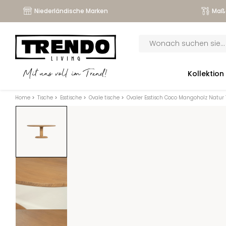
Niederländische Marken
Maß
Products
search
submenu
Kollektion
Mit uns voll im Trend!
submenu
Home
>
Tische
>
Esstische
>
Ovale tische
>
Ovaler Esstisch Coco Mangoholz Natur 
submenu
submenu