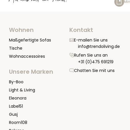
Mit uns voll im Trend!
Min
Wohnen
Kontakt
Maßgefertigte Sofas
E-mailen Sie uns
info@trendoliving.de
Tische
Rufen Sie uns an
Wohnaccessoires
+31 (0)475 691219
Chatten Sie mit uns
Unsere Marken
By-Boo
Light & Living
Eleonora
Label51
Gusj
Room108