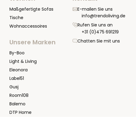
Maßgefertigte Sofas
E-mailen Sie uns
info@trendoliving.de
Tische
Rufen Sie uns an
Wohnaccessoires
+31 (0)475 691219
Chatten Sie mit uns
Unsere Marken
By-Boo
Light & Living
Eleonora
Label51
Gusj
Room108
Balemo
DTP Home