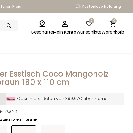
fairen Preis
Kostenlose Lieferung
0
0
Geschäfte
Mein Konto
Wunschliste
Warenkorb
er Esstisch Coco Mangoholz
braun 180 x 110 cm
Oder in drei Raten von 399.67€ über Klarna
 in KW 39
e eine Farbe -
Braun