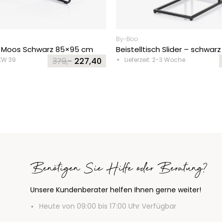
By-Boo
 Moos Schwarz 85×95 cm
Beistelltisch Slider – schwarz
 KW 39
379,-
227,40
Lieferzeit: 2-3 Woche
Original
Current
price
price
was:
is:
379,-.
227,40.
Benötigen Sie Hilfe oder Beratung?
Unsere Kundenberater helfen Ihnen gerne weiter!
Heute von 09:00 bis 17:00 Uhr Verfügbar