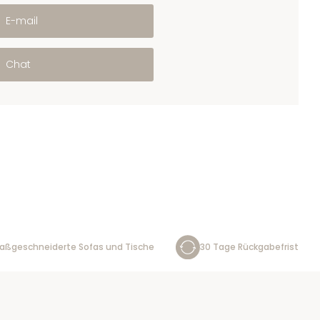
E-mail
Chat
aßgeschneiderte Sofas und Tische
30 Tage Rückgabefrist