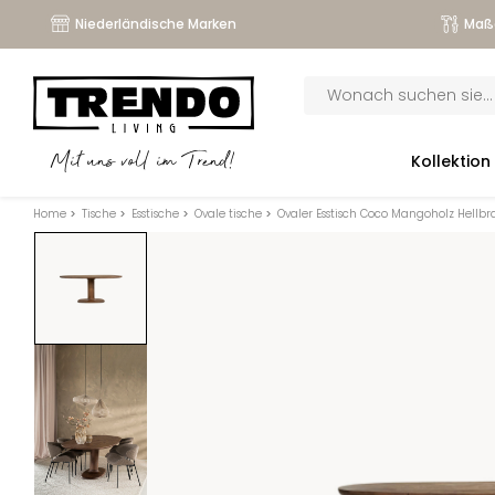
Niederländische Marken
Maß
Products
search
submenu
Kollektion
Mit uns voll im Trend!
submenu
Home
>
Tische
>
Esstische
>
Ovale tische
>
Ovaler Esstisch Coco Mangoholz Hellbr
submenu
submenu