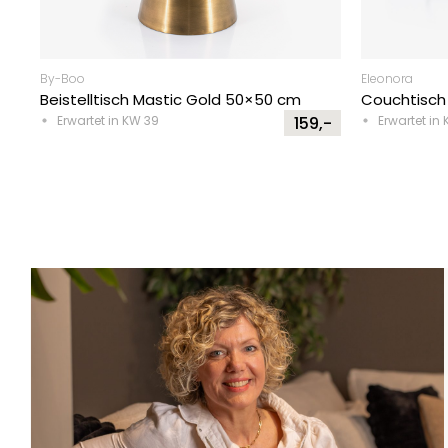
By-Boo
Eleonora
Beistelltisch Mastic Gold 50×50 cm
Couchtisch
Erwartet in KW 39
159,-
Erwartet in