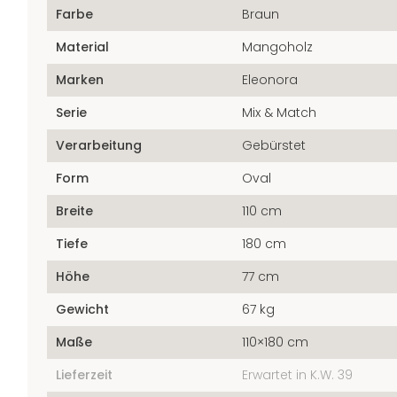
Farbe
Braun
Material
Mangoholz
Marken
Eleonora
Serie
Mix & Match
Verarbeitung
Gebürstet
Form
Oval
Breite
110 cm
Tiefe
180 cm
Höhe
77 cm
Gewicht
67 kg
Maße
110×180 cm
Lieferzeit
Erwartet in K.W. 39