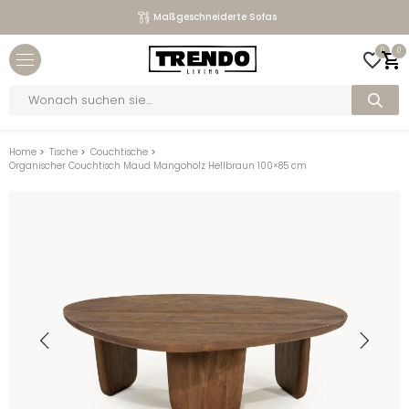
Maßgeschneiderte Sofas
Close menu
0
0
bmenu
Products
search
bmenu
bmenu
Home
>
Tische
>
Couchtische
>
Organischer Couchtisch Maud Mangoholz Hellbraun 100×85 cm
bmenu