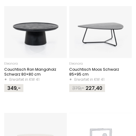
Eleonora
Eleonora
Couchtisch Ron Mangoholz
Couchtisch Moos Schwarz
Schwarz 80×80 cm
85×95 cm
Erwartet in KW 41
Erwartet in KW 41
349,-
379,-
227,40
Original
Current
price
price
was:
is:
379,-.
227,40.