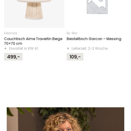
Eleonora
By-Boo
Couchtisch Aime Travertin Beige
Beistelltisch Garcon – Messing
70×70 cm
Erwartet in KW 41
Lieferzeit: 2-3 Woche
499,-
109,-