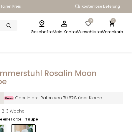
fairen Preis
Kostenlose Lieferung
0
0
Geschäfte
Mein Konto
Wunschliste
Warenkorb
immerstuhl Rosalin Moon
pe
Oder in drei Raten von 79.67€ über Klarna
it: 2-3 Woche
e eine Farbe -
Taupe