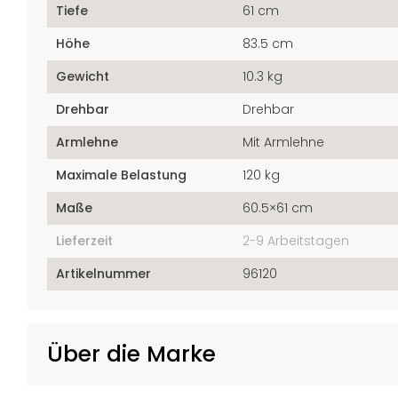
Tiefe
61 cm
Höhe
83.5 cm
Gewicht
10.3 kg
Drehbar
Drehbar
Armlehne
Mit Armlehne
Maximale Belastung
120 kg
Maße
60.5×61 cm
Lieferzeit
2-9 Arbeitstagen
Artikelnummer
96120
Über die Marke