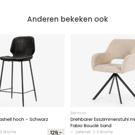
Anderen bekeken ook
Eleonora
ashell hoch – Schwarz
Drehbarer Esszimmerstuhl m
Fabio Bouclé Sand
2-3 Woche
129,-
Lieferzeit: 2-3 Woche