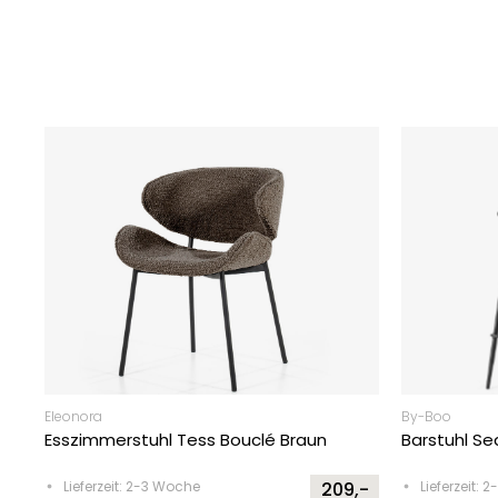
Eleonora
By-Boo
Esszimmerstuhl Tess Bouclé Braun
Barstuhl Se
Lieferzeit: 2-3 Woche
209,-
Lieferzeit: 