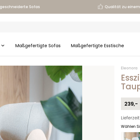
geschneiderte Sofas
Qualität zu einem 
Maßgefertigte Sofas
Maßgefertigte Esstische
Eleonora
Essz
Tau
239,-
Lieferze
Wählen Si