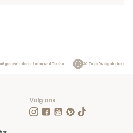
aßgeschneiderte Sofas und Tische
30 Tage Rückgabefrist
Volg ons
ehen