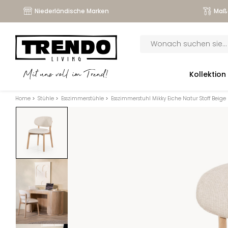
Niederländische Marken
Maß
Products
search
submenu
Kollektion
Mit uns voll im Trend!
submenu
Home
>
Stühle
>
Esszimmerstühle
>
Esszimmerstuhl Mikky Eiche Natur Stoff Beige
submenu
submenu