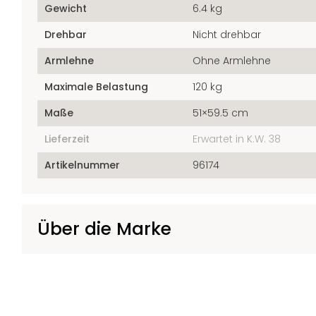
Gewicht
6.4 kg
Drehbar
Nicht drehbar
Armlehne
Ohne Armlehne
Maximale Belastung
120 kg
Maße
51×59.5 cm
Lieferzeit
Erwartet in K.W. 38
Artikelnummer
96174
Über die Marke