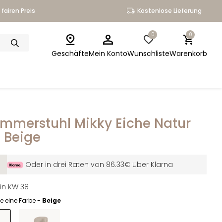
fairen Preis
Kostenlose Lieferung
0
0
Geschäfte
Mein Konto
Wunschliste
Warenkorb
immerstuhl Mikky Eiche Natur
f Beige
Oder in drei Raten von 86.33€ über Klarna
 in KW 38
e eine Farbe -
Beige