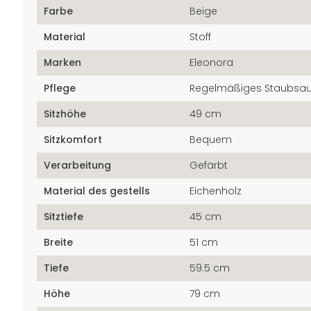
Farbe
Beige
Material
Stoff
Marken
Eleonora
Pflege
Regelmäßiges Staubsa
Sitzhöhe
49 cm
Sitzkomfort
Bequem
Verarbeitung
Gefärbt
Material des gestells
Eichenholz
Sitztiefe
45 cm
Breite
51 cm
Tiefe
59.5 cm
Höhe
79 cm