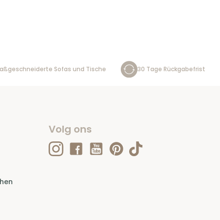
aßgeschneiderte Sofas und Tische
30 Tage Rückgabefrist
Volg ons
ehen