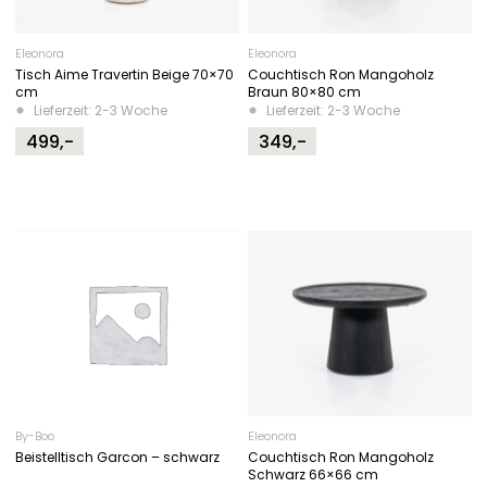
Eleonora
Eleonora
Tisch Aime Travertin Beige 70×70
Couchtisch Ron Mangoholz
cm
Braun 80×80 cm
Lieferzeit: 2-3 Woche
Lieferzeit: 2-3 Woche
499,-
349,-
By-Boo
Eleonora
Beistelltisch Garcon – schwarz
Couchtisch Ron Mangoholz
Schwarz 66×66 cm