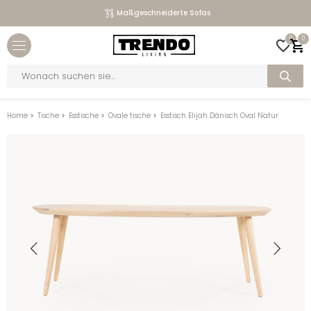
Maßgeschneiderte Sofas
Close menu
0
0
bmenu
Products
search
bmenu
bmenu
Home
>
Tische
>
Esstische
>
Ovale tische
>
Esstisch Elijah Dänisch Oval Natur
bmenu