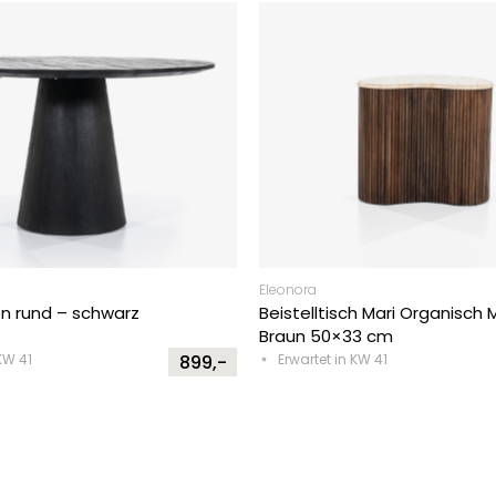
Eleonora
on rund – schwarz
Beistelltisch Mari Organisch
Braun 50×33 cm
KW 41
899,-
Erwartet in KW 41