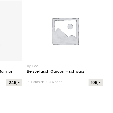
By-Boo
 Marmor
Beistelltisch Garcon – schwarz
249,-
Lieferzeit: 2-3 Woche
109,-