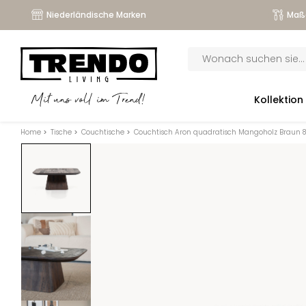
Niederländische Marken
Maß
Products
search
submenu
Kollektion
Mit uns voll im Trend!
submenu
Home
>
Tische
>
Couchtische
>
Couchtisch Aron quadratisch Mangoholz Braun 8
submenu
submenu