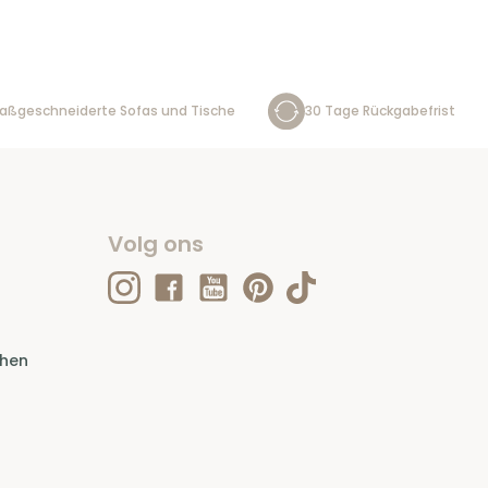
aßgeschneiderte Sofas und Tische
30 Tage Rückgabefrist
Volg ons
ehen