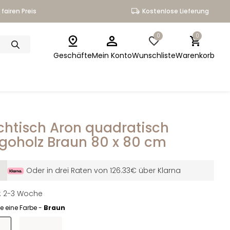
fairen Preis
Kostenlose Lieferung
0
0
Geschäfte
Mein Konto
Wunschliste
Warenkorb
htisch Aron quadratisch
oholz Braun 80 x 80 cm
Oder in drei Raten von 126.33€ über Klarna
it: 2-3 Woche
e eine Farbe -
Braun