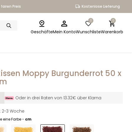
fairen Preis
Kostenlose Lieferung
0
0
Geschäfte
Mein Konto
Wunschliste
Warenkorb
kissen Moppy Burgunderrot 50 x
cm
Oder in drei Raten von 13.32€ über Klarna
it: 2-3 Woche
e eine Farbe -
cm