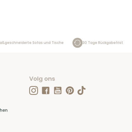
aßgeschneiderte Sofas und Tische
30 Tage Rückgabefrist
Volg ons
ehen