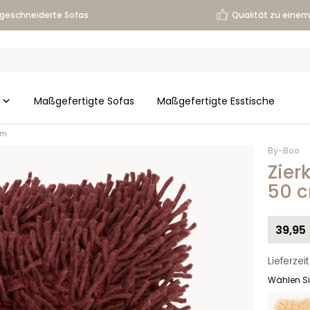
geschneiderte Sofas
Qualität zu einem 
Maßgefertigte Sofas
Maßgefertigte Esstische
cm
By-Boo
Zier
50 
39,95
Lieferze
Wählen Si