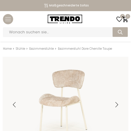
Maßgeschneiderte Sofas
Close menu
0
0
bmenu
Products
search
bmenu
bmenu
Home
>
Stühle
>
Esszimmerstühle
>
Esszimmerstuhl Dare Chenille Taupe
bmenu