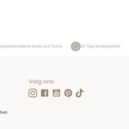
aßgeschneiderte Sofas und Tische
30 Tage Rückgabefrist
Volg ons
ehen