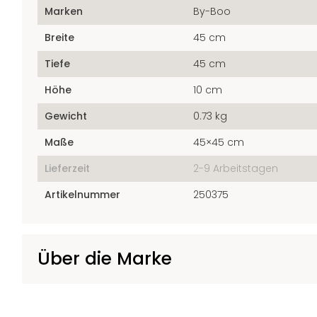
Marken
By-Boo
Breite
45 cm
Tiefe
45 cm
Höhe
10 cm
Gewicht
0.73 kg
Maße
45×45 cm
Lieferzeit
2-9 Arbeitstagen
Artikelnummer
250375
Über die Marke