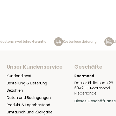
destens zwei Jahre Garantie
Kostenlose Lieferung
M
Unser Kundenservice
Geschäfte
Kundendienst
Roermond
Doctor Philipslaan 25
Bestellung & Lieferung
6042 CT Roermond
Bezahlen
Niederlande
Daten und Bedingungen
Dieses Geschäft ans
Produkt & Lagerbestand
Umtausch und Rückgabe