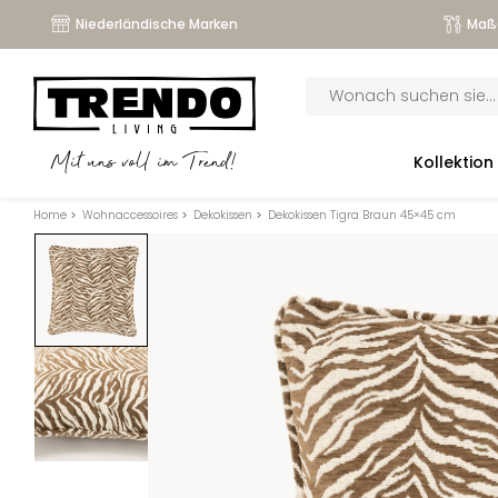
Niederländische Marken
Maß
Products
search
submenu
Kollektion
Mit uns voll im Trend!
submenu
Home
>
Wohnaccessoires
>
Dekokissen
>
Dekokissen Tigra Braun 45×45 cm
submenu
submenu