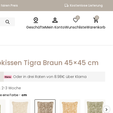
fairen Preis
Kostenlose Lieferung
0
0
Geschäfte
Mein Konto
Wunschliste
Warenkorb
kissen Tigra Braun 45×45 cm
Oder in drei Raten von 8.98€ über Klarna
it: 2-3 Woche
e eine Farbe -
cm