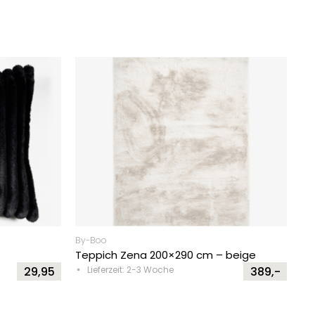
By-Boo
Teppich Zena 200×290 cm – beige
29,95
Lieferzeit: 2-3 Woche
389,-