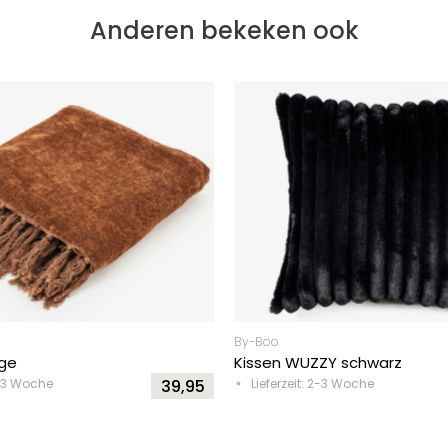
Anderen bekeken ook
By-Boo
nge
Kissen WUZZY schwarz
2-3 Woche
39,95
Lieferzeit: 2-3 Woche