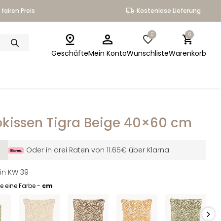
fairen Preis
Kostenlose Lieferung
0
0
Geschäfte
Mein Konto
Wunschliste
Warenkorb
kissen Tigra Beige 40×60 cm
Oder in drei Raten von 11.65€ über Klarna
 in KW 39
e eine Farbe -
cm