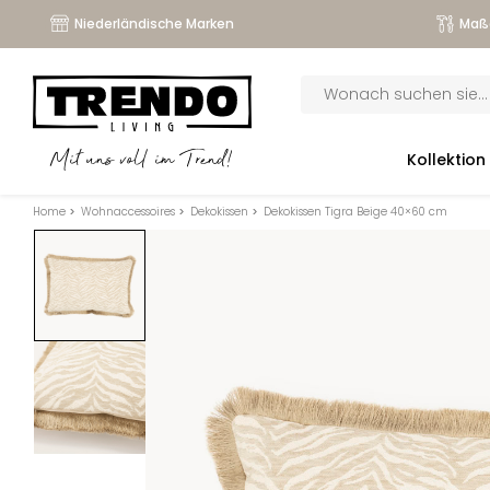
Niederländische Marken
Maß
Products
search
submenu
Kollektion
Mit uns voll im Trend!
submenu
Home
>
Wohnaccessoires
>
Dekokissen
>
Dekokissen Tigra Beige 40×60 cm
submenu
submenu