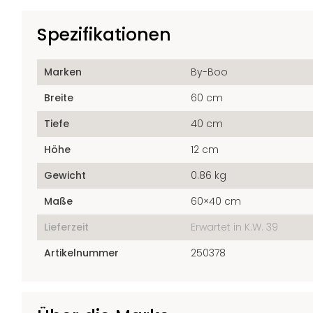
Spezifikationen
Marken
By-Boo
Breite
60 cm
Tiefe
40 cm
Höhe
12 cm
Gewicht
0.86 kg
Maße
60×40 cm
Lieferzeit
Erwartet in K.W. 39
Artikelnummer
250378