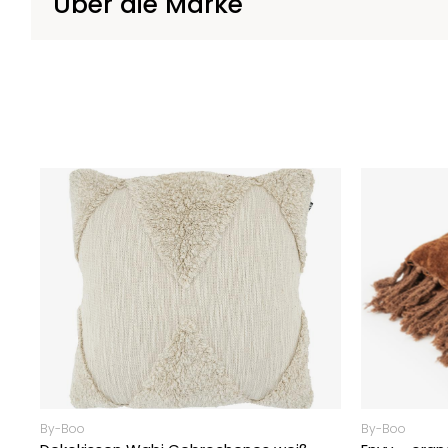
Über die Marke
By-Boo
By-Boo