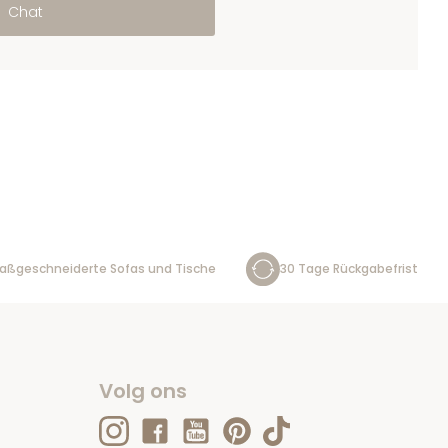
Chat
aßgeschneiderte Sofas und Tische
30 Tage Rückgabefrist
Volg ons