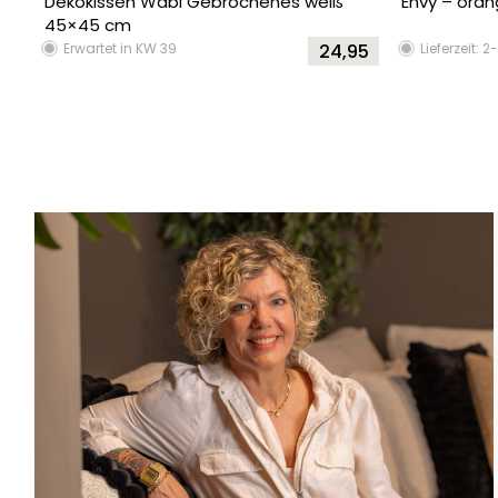
Dekokissen Wabi Gebrochenes weiß
Envy – ora
45×45 cm
Erwartet in KW 39
24,95
Lieferzeit: 