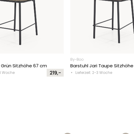
By-Boo
i Grün Sitzhöhe 67 cm
Barstuhl Jari Taupe Sitzhöh
219,-
2-3 Woche
Lieferzeit: 2-3 Woche