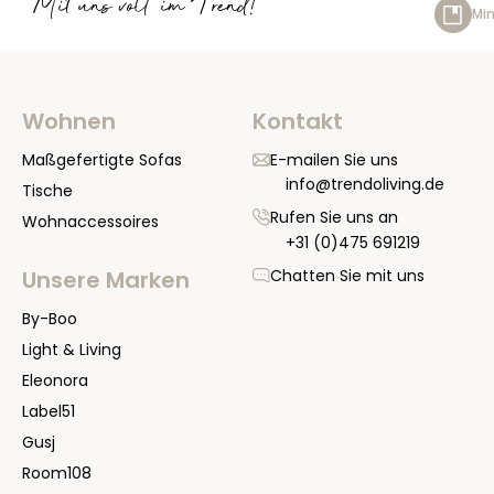
Mit uns voll im Trend!
Min
Wohnen
Kontakt
Maßgefertigte Sofas
E-mailen Sie uns
info@trendoliving.de
Tische
Rufen Sie uns an
Wohnaccessoires
+31 (0)475 691219
Chatten Sie mit uns
Unsere Marken
By-Boo
Light & Living
Eleonora
Label51
Gusj
Room108