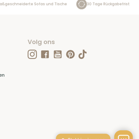
aßgeschneiderte Sofas und Tische
30 Tage Rückgabefrist
Volg ons
en