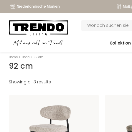
Niederländische Marken
Maßg
Products
search
submenu
Kollektion
Mit uns voll im Trend!
submenu
Home
>
Höhe
>
92 cm
submenu
92 cm
submenu
Showing all 3 results