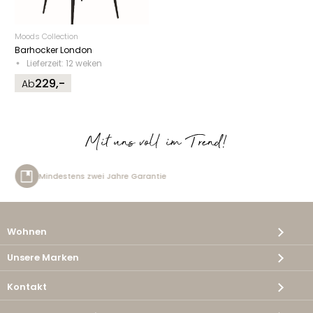
Moods Collection
Barhocker London
Lieferzeit: 12 weken
229,-
Ab
Mit uns voll im Trend!
 Jahre Garantie
Kostenlose Lie
Wohnen
Unsere Marken
Kontakt