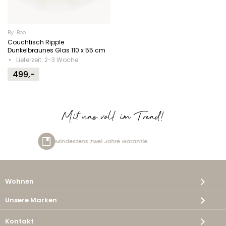
By-Boo
Couchtisch Ripple
Dunkelbraunes Glas 110 x 55 cm
Lieferzeit: 2-3 Woche
499,-
Mit uns voll im Trend!
tens zwei Jahre Garantie
Kost
Wohnen
Unsere Marken
Kontakt