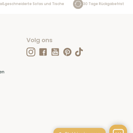
aßgeschneiderte Sofas und Tische
30 Tage Rückgabefrist
Volg ons
en