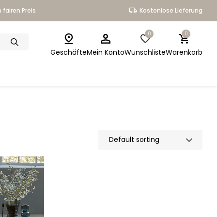
 fairen Preis
Kostenlose Lieferung
0
0
Geschäfte
Mein Konto
Wunschliste
Warenkorb