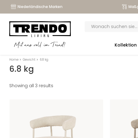
Niederländische Marken
Maßg
Products
search
submenu
Kollektion
Mit uns voll im Trend!
submenu
Home
>
Gewicht
>
6.8 kg
submenu
6.8 kg
submenu
Showing all 3 results