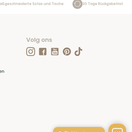
aßgeschneiderte Sofas und Tische
30 Tage Rückgabefrist
Volg ons
en