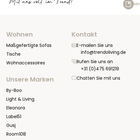
Mit uns voll im Trend!
Min
Wohnen
Kontakt
Maßgefertigte Sofas
E-mailen Sie uns
info@trendoliving.de
Tische
Rufen Sie uns an
Wohnaccessoires
+31 (0)475 691219
Chatten Sie mit uns
Unsere Marken
By-Boo
Light & Living
Eleonora
Label51
Gusj
Room108