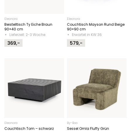
Eleonora
Eleonora
Beistelltisch Ty Eiche Braun
Couchtisch Mayson Rund Beige
90×40 cm
90×90 cm
Lieferzeit: 2-3 Woche
Erwartet in KW 36
369,-
579,-
Eleonora
By-Boo
Couchtisch Tom – schwarz
Sessel Omla Fluffy Grün