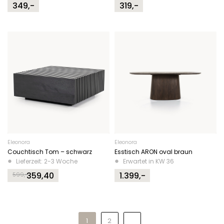
349,-
319,-
Eleonora
Eleonora
Couchtisch Tom – schwarz
Esstisch ARON oval braun
Lieferzeit: 2-3 Woche
Erwartet in KW 36
359,40
1.399,-
599,-
Original
Current
price
price
was:
is:
599,-.
359,40.
1
2