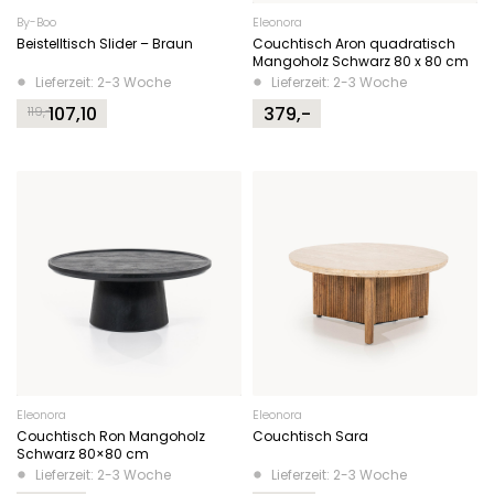
By-Boo
Eleonora
Beistelltisch Slider – Braun
Couchtisch Aron quadratisch
Mangoholz Schwarz 80 x 80 cm
Lieferzeit: 2-3 Woche
Lieferzeit: 2-3 Woche
107,10
379,-
119,-
Original
Current
price
price
was:
is:
119,-.
107,10.
Eleonora
Eleonora
Couchtisch Ron Mangoholz
Couchtisch Sara
Schwarz 80×80 cm
Lieferzeit: 2-3 Woche
Lieferzeit: 2-3 Woche